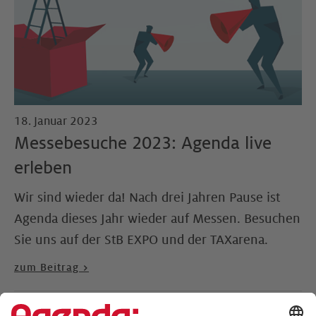
18. Januar 2023
Messebesuche 2023: Agenda live
erleben
Wir sind wieder da! Nach drei Jahren Pause ist
Agenda dieses Jahr wieder auf Messen. Besuchen
Sie uns auf der StB EXPO und der TAXarena.
zum Beitrag >