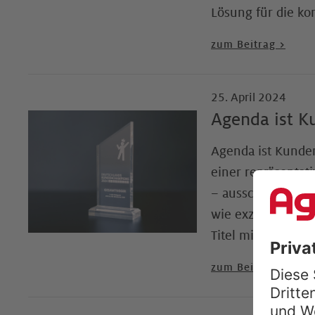
Lösung für die k
zum Beitrag >
25. April 2024
Agenda ist 
Agenda ist Kunden
einer repräsenta
– ausschließlich 
wie exzellenter S
Titel mit Stolz tra
zum Beitrag >