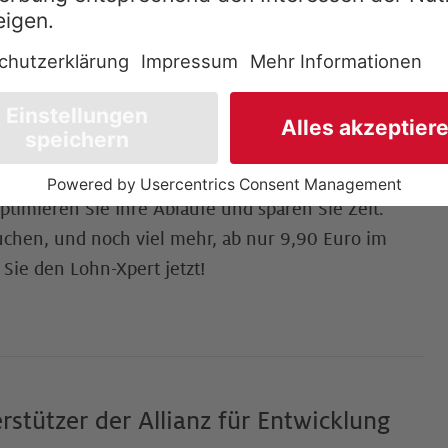
senspaket zum Lohn, mit dem
e Fragen offenbleiben
t, Ihrem digitalen Wissenspaket mit Seminaren,
 Rechtsauskunft rund um den Lohn, meistern Sie die
ohnabrechnung. Bleiben Sie stets auf dem
ptimieren Sie Ihre Abläufe und sparen Sie Zeit.
auchen, und noch viel mehr, ab nur 9,90 Euro im
Sie den Lohn-Xpert jetzt!
rstützer der Allianz für Entwicklung