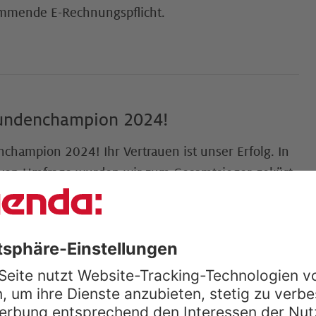
ommende E-Rechnungspflicht.
Kundenchampion 2024!
champion 2024! Ihr Vertrauen ist unser Erfolg. In
tiven Umfrage wurden wir zum Gesamtsieger gekürt
durch die Meinung unserer Kunden. Entdecken Sie,
ervice Teil unserer DNA ist und warum wir diesen
gen.