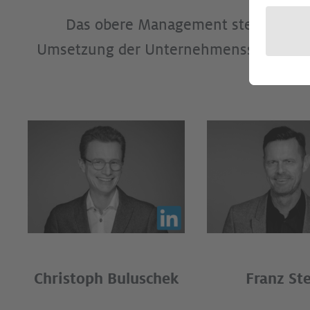
Das obere Management steuert die z
Umsetzung der Unternehmensstrategie u
Christoph Buluschek
Franz St