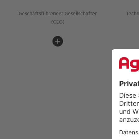
Ge­schäfts­führ­en­der Ge­sell­schaf­ter
Tech­n
(CEO)