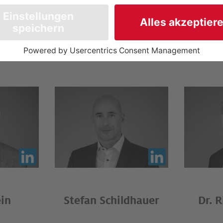
entralen Fachbereiche bei Agenda. Die Bereic
nd tragen maßgeblich zur Weiterentwicklung
bei.
ein
Stefan Schildhauer
Dr. 