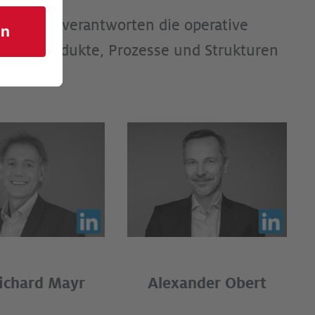
hsleiter verantworten die operative
 der Produkte, Prozesse und Strukturen
Richard Mayr
Alexander Obert