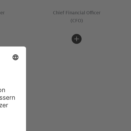
cer
Chief Financial Officer
(CFO)