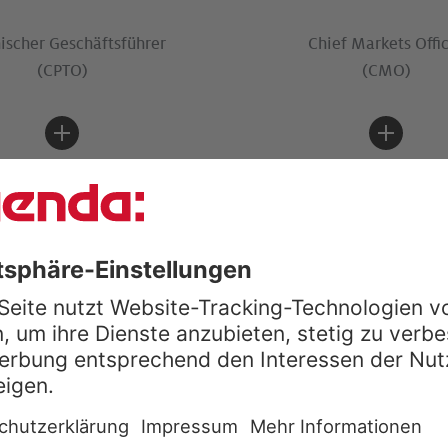
ischer Ge­schäfts­führ­er
Chief Markets Offi
(CPTO)
(CMO)
Oberes Management