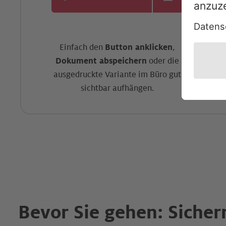
Einfach den
Button anklicken
,
Dokument abspeichern
oder die
ausgedruckte Variante im Büro gut
sichtbar aufhängen.
Bevor Sie gehen: Sicher