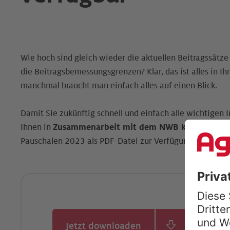
Wie hoch sind gleich wieder die aktuellen Beitragssätz
die Beitragsbemessungsgrenzen? Klar, das ist alles in 
manchmal braucht man einfach alles auf einen Blick.
Damit Sie zukünftig schnell und einfach alle wichtigen 
Ihnen in
Zusammenarbeit mit dem NWB kostenlos
di
Pauschalen 2023 als PDF-Datei zur Verfügung.
Jetzt downloaden