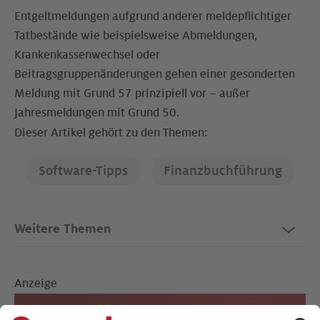
Entgeltmeldungen aufgrund anderer meldepflichtiger
Tatbestände wie beispielsweise Abmeldungen,
Krankenkassenwechsel oder
Beitragsgruppenänderungen gehen einer gesonderten
Meldung mit Grund 57 prinzipiell vor – außer
Jahresmeldungen mit Grund 50.
Dieser Artikel gehört zu den Themen:
Software-Tipps
Finanzbuchführung
Weitere Themen
Anzeige