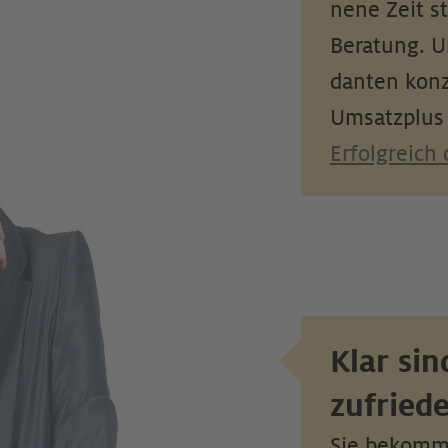
nene Zeit st
Beratung. U
danten konze
Umsatzplus 
Erfolgreich
Klar si
zufriede
Sie bekomme