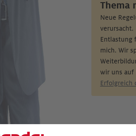
Thema m
Neue Regel
verursacht. 
Entlastung f
mich. Wir sp
Weiterbildu
wir uns auf
Erfolgreich