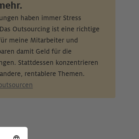
ehr. 
ungen haben immer Stress 
Das Outsourcing ist eine richtige 
ür meine Mit­ar­bei­ter und 
aren damit Geld für die 
ngen. Stattdessen konzentrieren 
 andere, rentablere Themen.
 outsourcen