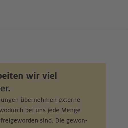
beiten wir viel 
er. 
ungen über­neh­men externe 
 wo­durch bei uns jede Menge 
freigeworden sind. Die ge­won­