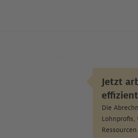
Jetzt ar
effizient
Die Abrechn
Lohnprofis,
Ressourcen 