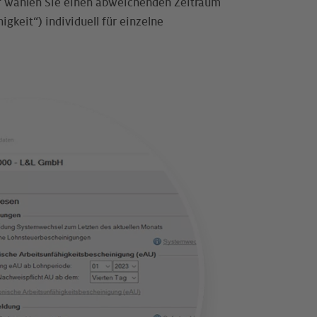
arf wählen Sie einen abweichenden Zeitraum
gkeit“) individuell für einzelne