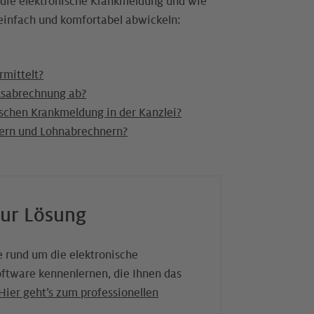
m die elektronische Krankmeldung und wie
einfach und komfortabel abwickeln:
rmittelt?
tsabrechnung ab?
ischen Krankmeldung in der Kanzlei?
mern und Lohnabrechnern?
zur Lösung
e rund um die elektronische
ftware kennenlernen, die Ihnen das
Hier geht’s zum professionellen