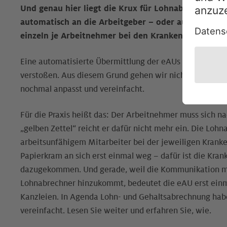
Und genau hier liegt die Krux für Lohnabrechner: D
automatisch an die Arbeitgeber – oder auch die Kan
einzeln je Arbeitnehmer bei den Krankenkassen ang
Eine automatisierte Übermittlung der eAUs würde geg
verstoßen. Aus diesem Grund gehen wir nicht davon aus
nochmal anpasst und vereinfacht.
Für die Praxis heißt das: Der Arbeitnehmer muss sich n
„gelben Zettel“ reicht er dafür nicht mehr ein. Die Loh
arbeitsunfähigem Mitarbeiter bei der jeweiligen Kranken
Papierkram an sich erst einmal weg – dafür ist die Kran
dazugekommen. Und gerade, weil die Kommunikation mi
Lohnabrechner hinzukommt, bedeutet die eAU erst einma
Kanzleien. In Agenda Lohn- und Gehaltsabrechnung hab
vereinfacht. Lesen Sie weiter und erfahren Sie, wie.