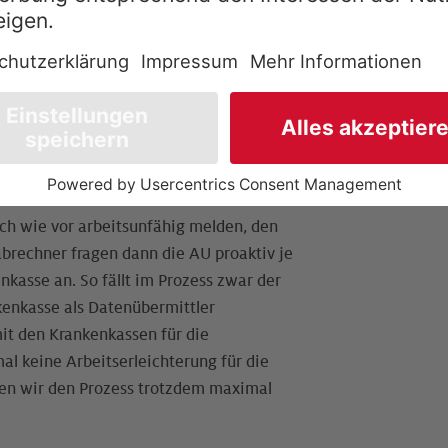
ie digitale Krankmeldung wird nicht
zleien – übermittelt, sondern muss
efragt und abgerufen werden.
en geltende Datenschutzbestimmungen
, dass der Gesetzgeber das Verfahren
ach wie vor arbeitsunfähig melden, den
nabrechner fragen dann die AU proaktiv je
kasse an. So fällt im Prozess zwar der
kenkasse als Datenübermittler
t den Krankenkassen für die
l keine Arbeitserleichterung für die
en wir den Prozess trotzdem maximal