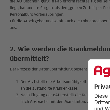
die AU-Bescheinigung in Papierform rechtzeitig bei sei
liegt, hat andere Sorgen, als den „gelben Zettel“ per Po
Personalbüro vorbeizubringen.
Für die Arbeitgeber und somit auch die Lohnabrechner i
aus.
2. Wie werden die Krankmeldun
übermittelt?
Der Prozess der Datenübermittlung besteht im Fall der
Der Arzt stellt die Arbeitsunfähigkeit beim Arbeit
an die zuständige Krankenkasse.
Nach Eingang der eAU erstellt die Krankenkasse e
nach Absprache mit den Mandanten, auch der Lohn