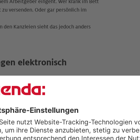
nem Arbeitgeber eingeht. Wer krank im Bett
st zu versenden. Oder gar persönlich im
n den Kanzleien sieht das jedoch anders
gen elektronisch
 eAU aus zwei Vorgängen:
nehmer fest. Er übermittelt die Daten direkt
ine Meldung für den Arbeitgeber. Die kann,
abrechner in der Kanzlei abrufen.