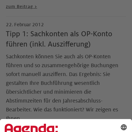
zum Beitrag >
22. Februar 2012
Tipp 1: Sachkonten als OP-Konto
führen (inkl. Auszifferung)
Sachkonten können Sie auch als OP-Konten
führen und so zusammengehörige Buchungen
sofort manuell ausziffern. Das Ergebnis: Sie
gestalten Ihre Buchführung wesentlich
übersichtlicher und minimieren die
Abstimmzeiten für den Jahresabschluss-
Bearbeiter. Wie das funktioniert? Wir zeigen es
Ihnen.
zum Beitrag >