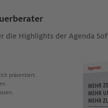
euerberater
er die Highlights der Agenda So
ich präsentiert.
en.
ssen.­