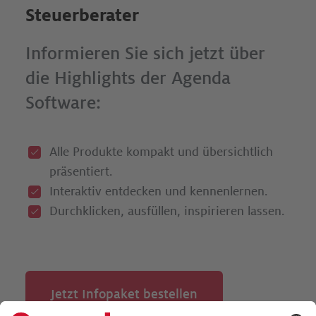
Steuerberater
Informieren Sie sich jetzt über
die Highlights der Agenda
Software:
Alle Produkte kompakt und übersichtlich
präsentiert.
Interaktiv entdecken und kennenlernen.
Durchklicken, ausfüllen, inspirieren lassen.­
Jetzt Infopaket bestellen