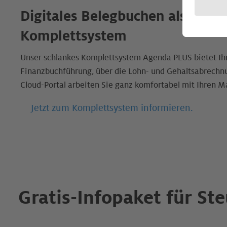
Digitales Belegbuchen als perf
Komplettsystem
Unser schlankes Komplettsystem Agenda PLUS bietet Ihne
Finanzbuchführung, über die Lohn- und Gehaltsabrechn
Cloud-Portal arbeiten Sie ganz komfortabel mit Ihren
Jetzt zum Komplettsystem informieren.
Gratis-Infopaket für St