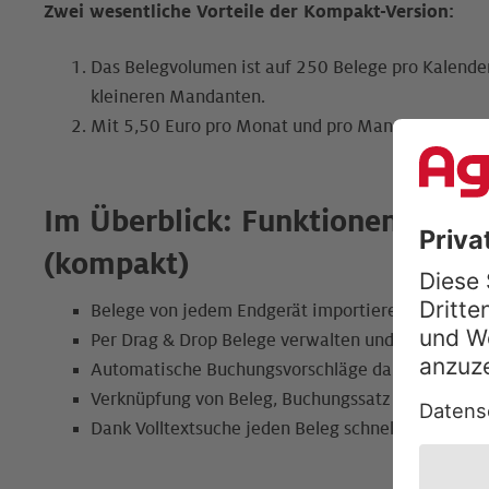
Zwei wesentliche Vorteile der Kompakt-Version:
Das Belegvolumen ist auf 250 Belege pro Kalenderj
kleineren Mandanten.
Mit 5,50 Euro pro Monat und pro Mandant auch we
Im Überblick: Funktionen von D
(kompakt)
Belege von jedem Endgerät importieren
Per Drag & Drop Belege verwalten und sortieren
Automatische Buchungsvorschläge dank Texterke
Verknüpfung von Beleg, Buchungssatz und Überw
Dank Volltextsuche jeden Beleg schnell finden