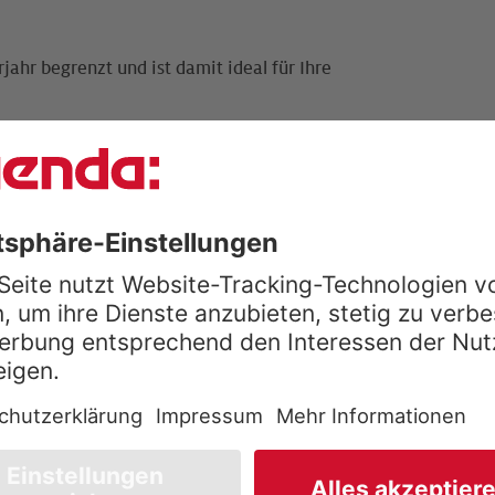
ahr begrenzt und ist damit ideal für Ihre
sentlich günstiger.
igitales Belegbuchen
nnung
eisung