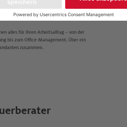
ekte Ergänzung zum
n alles für Ihren Arbeitsalltag – von der
ung bis zum Office-Management. Über ein
 Mandanten zusammen.
euerberater