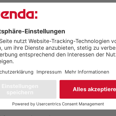
Brief per Post. Das dauert in der Regel zwei
rtal möglich, und somit kann auch dann erst
Daten in das Portal. Dieses sieht bislang
te vor. Die Förderhöhe wird im Portal
uch für die Übermittlung gibt es keine
en aus betriebswirtschaftlichen Software-
möglich.