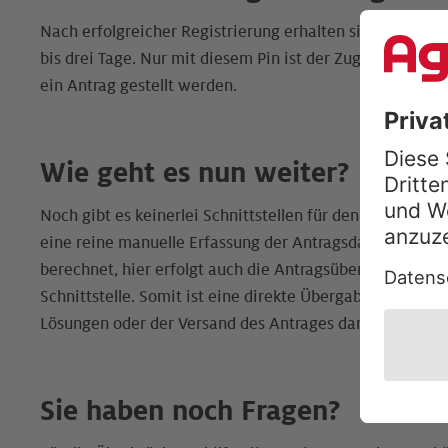
Nach erfolgreicher Registrierung erhalten sie einen Pin-
bis drei Tage. Nur mit diesem Pin ist der Zugang zum Po
ein Antrag gestellt werden.
Wie geht es nun weiter?
Noch gibt es keinerlei Schnittstellen für den Import von 
eine reine manuelle Erfassung der Antragsdaten und Wer
berechnet, hier erfolgt auch die Antragsübermittlung. A
Schnittstelle. Somit ist eine direkte Übergabe von Wert
Lösungen oder der Versand des Antrages darüber nicht 
Sie haben noch Fragen?