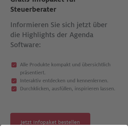
Steuerberater
Informieren Sie sich jetzt über
die Highlights der Agenda
Software:
Alle Produkte kompakt und übersichtlich
präsentiert.
Interaktiv entdecken und kennenlernen.
Durchklicken, ausfüllen, inspirieren lassen.­
Jetzt Infopaket bestellen