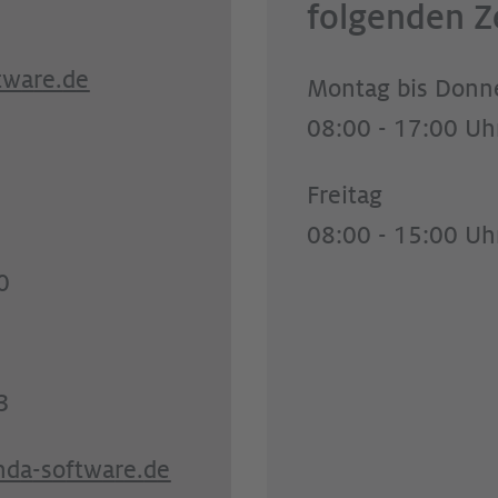
folgenden Z
tw
r
d
Montag bis Donn
08:00 - 17:00 Uh
Freitag
08:00 - 15:00 Uh
0
3
nd
-s
ftw
r
d