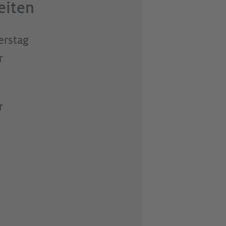
eiten
erstag
r
r