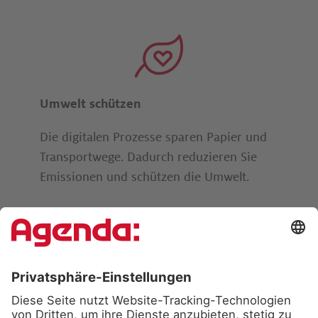
Umwelt schützen
Die digitalen Prozesse sparen Papier und
Tran­sport­we­ge. Dadurch re­du­­­zie­ren Sie
Emis­sio­nen und schützen die Um­welt.