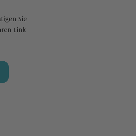
ti­gen Sie
hren Link